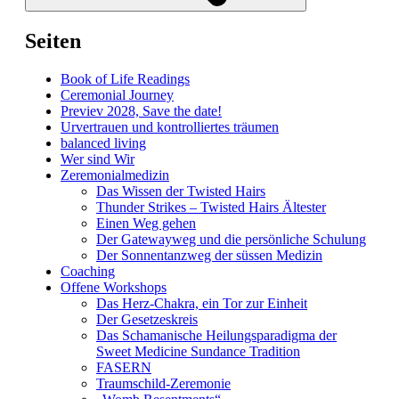
Seiten
Book of Life Readings
Ceremonial Journey
Previev 2028, Save the date!
Urvertrauen und kontrolliertes träumen
balanced living
Wer sind Wir
Zeremonialmedizin
Das Wissen der Twisted Hairs
Thunder Strikes – Twisted Hairs Ältester
Einen Weg gehen
Der Gatewayweg und die persönliche Schulung
Der Sonnentanzweg der süssen Medizin
Coaching
Offene Workshops
Das Herz-Chakra, ein Tor zur Einheit
Der Gesetzeskreis
Das Schamanische Heilungsparadigma der
Sweet Medicine Sundance Tradition
FASERN
Traumschild-Zeremonie