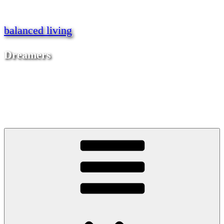
Zum
Inhalt
springen
balanced living
Dreamers