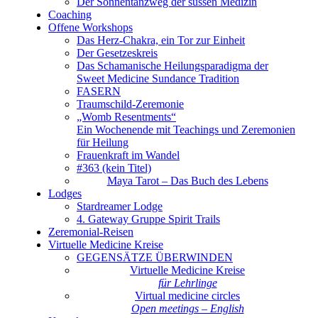
Der Sonnentanzweg der süssen Medizin
Coaching
Offene Workshops
Das Herz-Chakra, ein Tor zur Einheit
Der Gesetzeskreis
Das Schamanische Heilungsparadigma der
Sweet Medicine Sundance Tradition
FASERN
Traumschild-Zeremonie
„Womb Resentments“
Ein Wochenende mit Teachings und Zeremonien
für Heilung
Frauenkraft im Wandel
#363 (kein Titel)
Maya Tarot – Das Buch des Lebens
Lodges
Stardreamer Lodge
4. Gateway Gruppe Spirit Trails
Zeremonial-Reisen
Virtuelle Medicine Kreise
GEGENSÄTZE ÜBERWINDEN
Virtuelle Medicine Kreise
für Lehrlinge
Virtual medicine circles
Open meetings – English