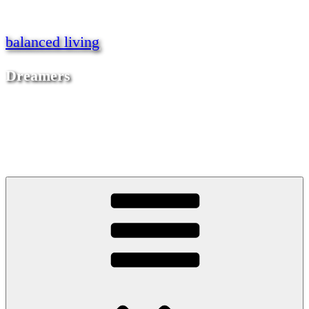
Zum
Inhalt
springen
balanced living
Dreamers